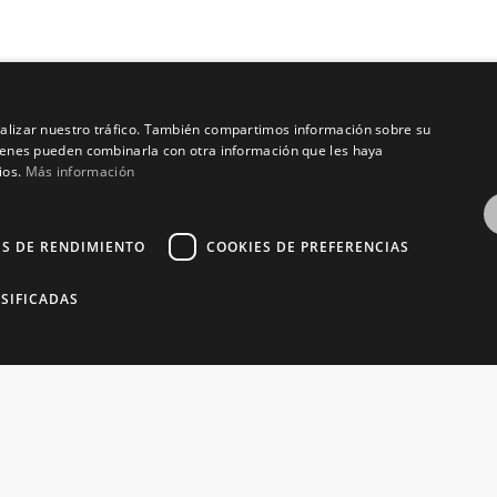
analizar nuestro tráfico. También compartimos información sobre su
quienes pueden combinarla con otra información que les haya
ios.
Más información
ES DE RENDIMIENTO
COOKIES DE PREFERENCIAS
pyright © 2016 – 2026 ZonaPlotter.com. All rights reserv
SIFICADAS