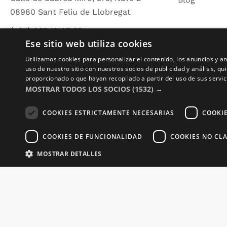
08980 Sant Feliu de Llobregat
(+34) 935 19 67 55
Ese sitio web utiliza cookies
info@zonaplotter.com
Utilizamos cookies para personalizar el contenido, los anuncios y 
uso de nuestro sitio con nuestros socios de publicidad y análisis, 
proporcionado o que hayan recopilado a partir del uso de sus servic
MOSTRAR TODOS LOS SOCIOS
(1532) →
COOKIES ESTRICTAMENTE NECESARIAS
COOKI
Co
COOKIES DE FUNCIONALIDAD
COOKIES NO CLA
MOSTRAR DETALLES