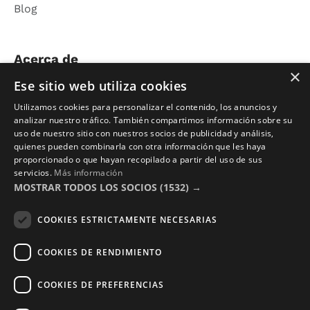
Blog
Acerca de
×
Ese sitio web utiliza cookies
Nosotros
Utilizamos cookies para personalizar el contenido, los anuncios y
Contacto
analizar nuestro tráfico. También compartimos información sobre su
uso de nuestro sitio con nuestros socios de publicidad y análisis,
Aviso Legal
quienes pueden combinarla con otra información que les haya
Política de Privacidad
proporcionado o que hayan recopilado a partir del uso de sus
servicios.
Más información
Términos y Condiciones
MOSTRAR TODOS LOS SOCIOS
(1532) →
Photocalls eventos
COOKIES ESTRICTAMENTE NECESARIAS
Photocall Boda y Novios
COOKIES DE RENDIMIENTO
Photocall Eventos y Empresas
COOKIES DE PREFERENCIAS