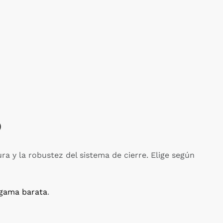
200 cm
o
ra y la robustez del sistema de cierre. Elige según
 gama barata
.