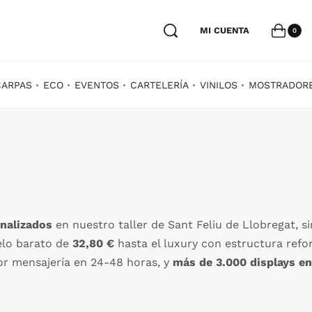
MI CUENTA
0
CARPAS
ECO
EVENTOS
CARTELERÍA
VINILOS
MOSTRADOR
onalizados
en nuestro taller de Sant Feliu de Llobregat, 
elo barato de
32,80 €
hasta el luxury con estructura refo
or mensajería en 24-48 horas, y
más de 3.000 displays e