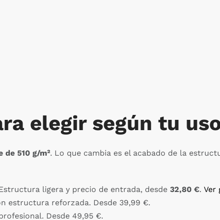
doble cara – 85 x 200 cm
Caja de luz – 85 x 
Comprar
Comprar
ra elegir según tu us
te de 510 g/m²
. Lo que cambia es el acabado de la estructu
structura ligera y precio de entrada, desde
32,80 €
.
Ver
on estructura reforzada. Desde 39,99 €.
rofesional. Desde 49,95 €.