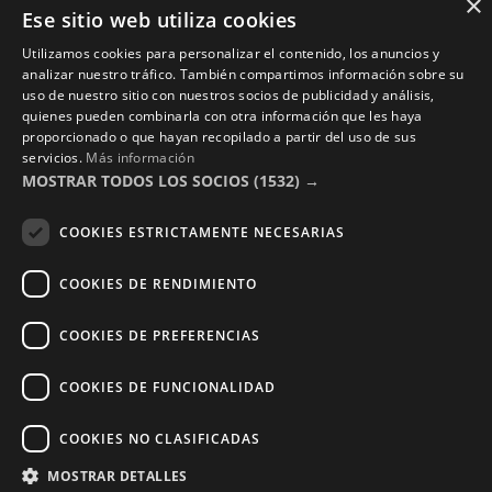
×
Ese sitio web utiliza cookies
Contacto
Utilizamos cookies para personalizar el contenido, los anuncios y
Aviso Legal
analizar nuestro tráfico. También compartimos información sobre su
Política de Privacidad
uso de nuestro sitio con nuestros socios de publicidad y análisis,
quienes pueden combinarla con otra información que les haya
Términos y Condiciones
proporcionado o que hayan recopilado a partir del uso de sus
servicios.
Más información
Photocalls eventos
MOSTRAR TODOS LOS SOCIOS
(1532) →
Photocall Boda y Novios
COOKIES ESTRICTAMENTE NECESARIAS
Photocall Eventos y Empresas
COOKIES DE RENDIMIENTO
COOKIES DE PREFERENCIAS
Copyright © 2016 – 2026 ZonaPlotter.com. All rights
COOKIES DE FUNCIONALIDAD
reserved.
COOKIES NO CLASIFICADAS
MOSTRAR DETALLES