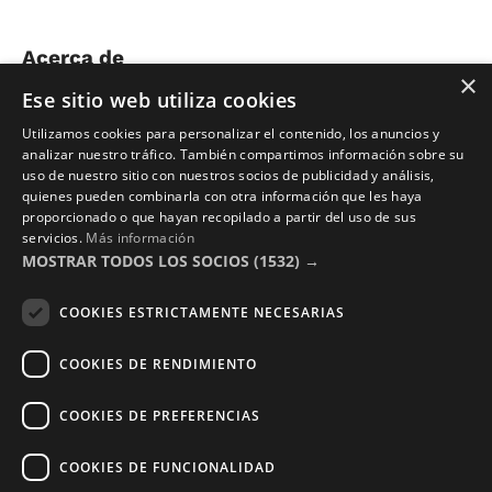
Acerca de
×
Ese sitio web utiliza cookies
Nosotros
Utilizamos cookies para personalizar el contenido, los anuncios y
Contacto
analizar nuestro tráfico. También compartimos información sobre su
uso de nuestro sitio con nuestros socios de publicidad y análisis,
Aviso Legal
quienes pueden combinarla con otra información que les haya
Política de Privacidad
proporcionado o que hayan recopilado a partir del uso de sus
servicios.
Más información
Términos y Condiciones
MOSTRAR TODOS LOS SOCIOS
(1532) →
Photocalls eventos
COOKIES ESTRICTAMENTE NECESARIAS
Photocall Boda y Novios
COOKIES DE RENDIMIENTO
Photocall Eventos y Empresas
COOKIES DE PREFERENCIAS
COOKIES DE FUNCIONALIDAD