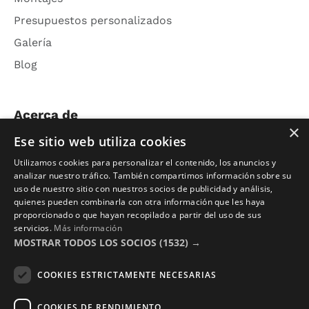
Presupuestos personalizados
Galería
Blog
Acerca de
×
Ese sitio web utiliza cookies
Nosotros
Utilizamos cookies para personalizar el contenido, los anuncios y
Contacto
analizar nuestro tráfico. También compartimos información sobre su
uso de nuestro sitio con nuestros socios de publicidad y análisis,
Aviso Legal
quienes pueden combinarla con otra información que les haya
Política de Privacidad
proporcionado o que hayan recopilado a partir del uso de sus
servicios.
Más información
Términos y Condiciones
MOSTRAR TODOS LOS SOCIOS
(1532) →
Photocalls eventos
COOKIES ESTRICTAMENTE NECESARIAS
Photocall Boda y Novios
COOKIES DE RENDIMIENTO