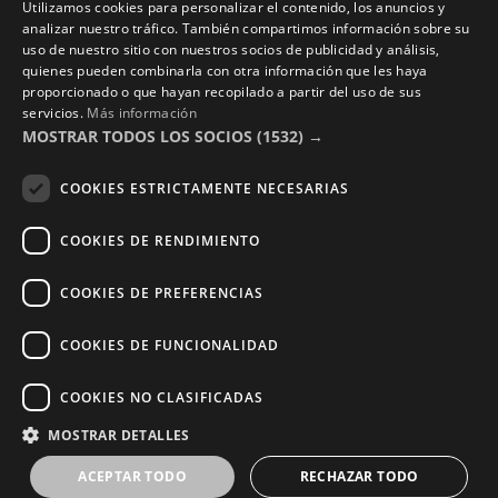
Utilizamos cookies para personalizar el contenido, los anuncios y
Contacto
analizar nuestro tráfico. También compartimos información sobre su
uso de nuestro sitio con nuestros socios de publicidad y análisis,
Aviso Legal
quienes pueden combinarla con otra información que les haya
Política de Privacidad
proporcionado o que hayan recopilado a partir del uso de sus
servicios.
Más información
Términos y Condiciones
MOSTRAR TODOS LOS SOCIOS
(1532) →
Photocalls eventos
COOKIES ESTRICTAMENTE NECESARIAS
Photocall Boda y Novios
COOKIES DE RENDIMIENTO
Photocall Eventos y Empresas
COOKIES DE PREFERENCIAS
COOKIES DE FUNCIONALIDAD
Copyright © 2016 – 2026 ZonaPlotter.com. All rights
COOKIES NO CLASIFICADAS
reserved.
MOSTRAR DETALLES
ACEPTAR TODO
RECHAZAR TODO