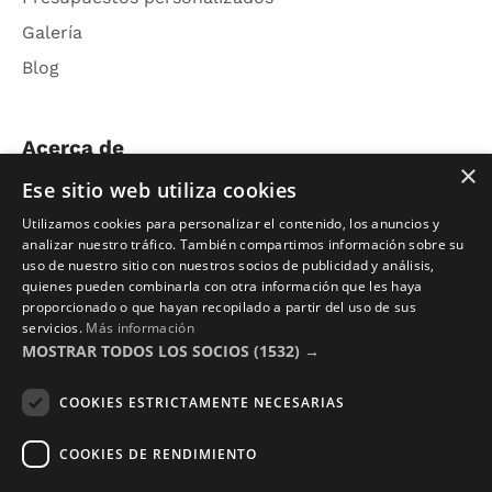
Galería
Blog
Acerca de
×
Ese sitio web utiliza cookies
Nosotros
Utilizamos cookies para personalizar el contenido, los anuncios y
Contacto
analizar nuestro tráfico. También compartimos información sobre su
uso de nuestro sitio con nuestros socios de publicidad y análisis,
Aviso Legal
quienes pueden combinarla con otra información que les haya
Política de Privacidad
proporcionado o que hayan recopilado a partir del uso de sus
servicios.
Más información
Términos y Condiciones
MOSTRAR TODOS LOS SOCIOS
(1532) →
Photocalls eventos
COOKIES ESTRICTAMENTE NECESARIAS
Photocall Boda y Novios
COOKIES DE RENDIMIENTO
Photocall Eventos y Empresas