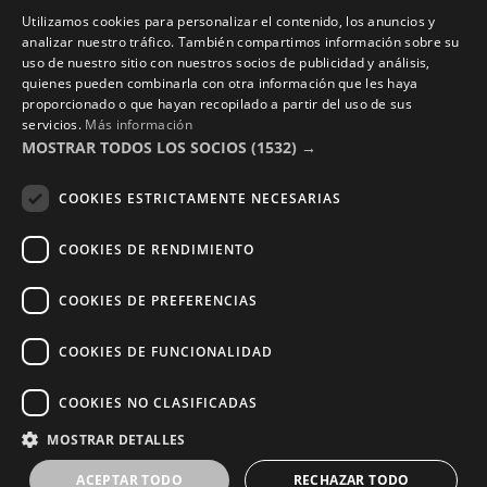
Nosotros
Utilizamos cookies para personalizar el contenido, los anuncios y
Contacto
analizar nuestro tráfico. También compartimos información sobre su
uso de nuestro sitio con nuestros socios de publicidad y análisis,
Aviso Legal
quienes pueden combinarla con otra información que les haya
Política de Privacidad
proporcionado o que hayan recopilado a partir del uso de sus
servicios.
Más información
Términos y Condiciones
MOSTRAR TODOS LOS SOCIOS
(1532) →
Photocalls eventos
COOKIES ESTRICTAMENTE NECESARIAS
Photocall Boda y Novios
COOKIES DE RENDIMIENTO
Photocall Eventos y Empresas
COOKIES DE PREFERENCIAS
COOKIES DE FUNCIONALIDAD
Copyright © 2016 – 2026 ZonaPlotter.com. All rights
COOKIES NO CLASIFICADAS
reserved.
MOSTRAR DETALLES
ACEPTAR TODO
RECHAZAR TODO