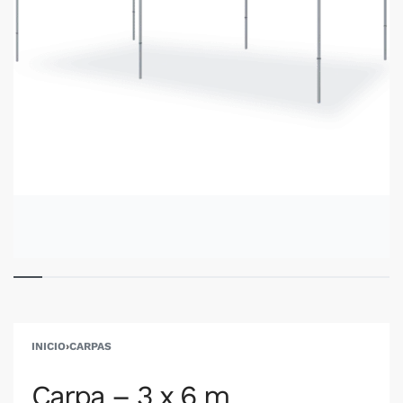
INICIO
›
CARPAS
Carpa – 3 x 6 m