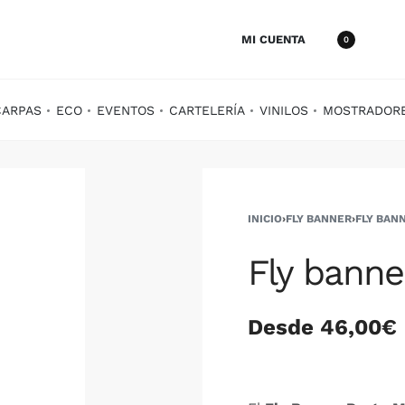
MI CUENTA
0
CARPAS
ECO
EVENTOS
CARTELERÍA
VINILOS
MOSTRADOR
INICIO
›
FLY BANNER
›
FLY BAN
Fly banne
Desde 46,00€