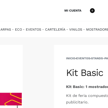
MI CUENTA
0
CARPAS
ECO
EVENTOS
CARTELERÍA
VINILOS
MOSTRADOR
INICIO
›
EVENTOS
›
STANDS-PA
Kit Basic
Kit Basic: 1 mostrado
Kit de feria compuest
publicitario.