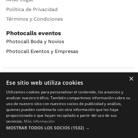
Política de Privacidad
Términos y Condiciones
Photocalls eventos
Photocall Boda y Novios
Photocall Eventos y Empresas
×
Copyright © 2016 – 2026 ZonaPlotter.com. All rights
Ese sitio web utiliza cookies
reserved.
Utilizamos cookies para personalizar el contenido, los anuncios y
analizar nuestro tráfico. También compartimos información sobre su
uso de nuestro sitio con nuestros socios de publicidad y análisis,
quienes pueden combinarla con otra información que les haya
proporcionado o que hayan recopilado a partir del uso de sus
servicios.
Más información
MOSTRAR TODOS LOS SOCIOS
(1532) →