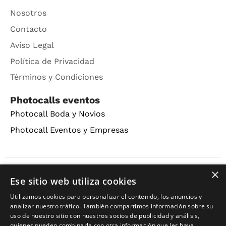
Nosotros
Contacto
Aviso Legal
Política de Privacidad
Términos y Condiciones
Photocalls eventos
Photocall Boda y Novios
Photocall Eventos y Empresas
×
Copyright © 2016 – 2026 ZonaPlotter.com. All rights
Ese sitio web utiliza cookies
reserved.
Utilizamos cookies para personalizar el contenido, los anuncios y
analizar nuestro tráfico. También compartimos información sobre su
uso de nuestro sitio con nuestros socios de publicidad y análisis,
quienes pueden combinarla con otra información que les haya