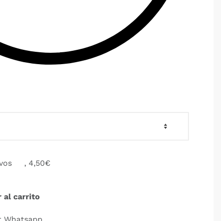
ivos
, 4,50€
 al carrito
r Whatsapp