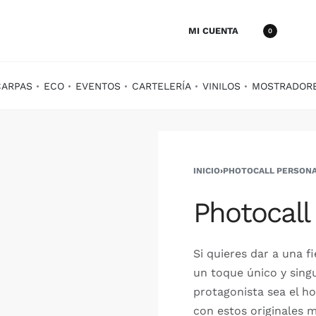
MI CUENTA
0
CARPAS
ECO
EVENTOS
CARTELERÍA
VINILOS
MOSTRADOR
INICIO
›
PHOTOCALL PERSON
Photocal
Si quieres dar a una f
un toque único y singu
protagonista sea el h
con estos originales 