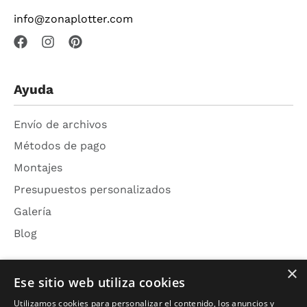
info@zonaplotter.com
Ayuda
Envío de archivos
Métodos de pago
Montajes
Presupuestos personalizados
Galería
Blog
×
Ese sitio web utiliza cookies
Acerca de
Utilizamos cookies para personalizar el contenido, los anuncios y