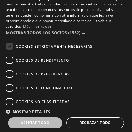
analizar nuestro tráfico. También compartimos información sobre su
Nosotros
uso de nuestro sitio con nuestros socios de publicidad y análisis,
Contacto
quienes pueden combinarla con otra información que les haya
proporcionado o que hayan recopilado a partir del uso de sus
Aviso Legal
servicios.
Más información
MOSTRAR TODOS LOS SOCIOS
(1532) →
Política de Privacidad
Términos y Condiciones
COOKIES ESTRICTAMENTE NECESARIAS
Photocalls eventos
COOKIES DE RENDIMIENTO
Photocall Boda y Novios
Photocall Eventos y Empresas
COOKIES DE PREFERENCIAS
COOKIES DE FUNCIONALIDAD
Copyright © 2016 – 2026 ZonaPlotter.com. All rights
COOKIES NO CLASIFICADAS
reserved.
MOSTRAR DETALLES
ACEPTAR TODO
RECHAZAR TODO