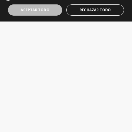
ACEPTAR TODO
RECHAZAR TODO
X-Banner Exterior - 80 x 210 cm
Comprar ahora