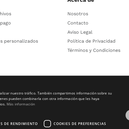
hivos
Nosotros
 pago
Contacto
Aviso Legal
s personalizados
Política de Privacidad
Términos y Condiciones
analizar nuestro tráfico. También compartimos información sobre su
quienes pueden combinarla con otra información que les haya
ios.
Más información
ES DE RENDIMIENTO
COOKIES DE PREFERENCIAS
pyright © 2016 – 2026 ZonaPlotter.com. All rights reserv