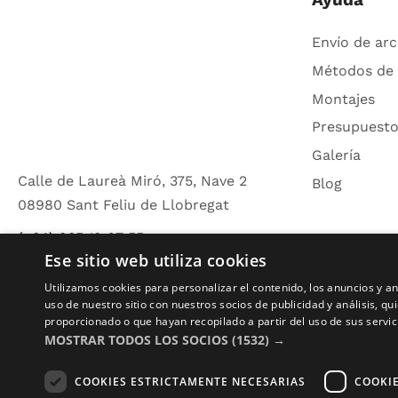
Envío de arc
Métodos de
Montajes
Presupuesto
Galería
Calle de Laureà Miró, 375, Nave 2
Blog
08980 Sant Feliu de Llobregat
(+34) 935 19 67 55
Ese sitio web utiliza cookies
info@zonaplotter.com
Utilizamos cookies para personalizar el contenido, los anuncios y 
uso de nuestro sitio con nuestros socios de publicidad y análisis, 
proporcionado o que hayan recopilado a partir del uso de sus servic
MOSTRAR TODOS LOS SOCIOS
(1532) →
COOKIES ESTRICTAMENTE NECESARIAS
COOKI
Co