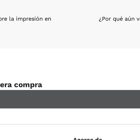
bre la impresión en
¿Por qué aún va
mera compra
Acerca de