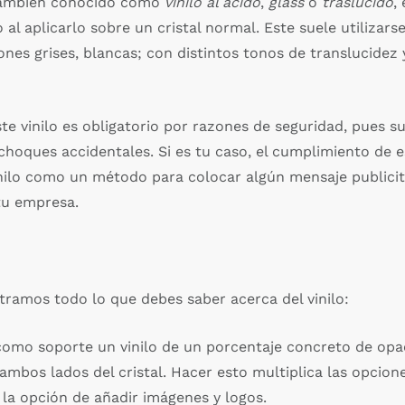
, también conocido como
vinilo al ácido
,
glass
o
traslúcido
,
o al aplicarlo sobre un cristal normal. Este suele utiliza
nes grises, blancas; con distintos tonos de translucidez 
ste vinilo es obligatorio por razones de seguridad, pues s
 choques accidentales. Si es tu caso, el cumplimiento de 
 vinilo como un método para colocar algún mensaje publici
tu empresa.
ramos todo lo que debes saber acerca del vinilo:
a como soporte un vinilo de un porcentaje concreto de opa
 ambos lados del cristal. Hacer esto multiplica las opcion
e la opción de añadir imágenes y logos.