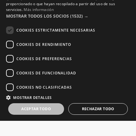
Política de Privacidad
proporcionado o que hayan recopilado a partir del uso de sus
servicios.
Más información
Términos y Condiciones
MOSTRAR TODOS LOS SOCIOS
(1532) →
Photocalls eventos
COOKIES ESTRICTAMENTE NECESARIAS
Photocall Boda y Novios
COOKIES DE RENDIMIENTO
Photocall Eventos y Empresas
COOKIES DE PREFERENCIAS
COOKIES DE FUNCIONALIDAD
Copyright © 2016 – 2026 ZonaPlotter.com. All rights
COOKIES NO CLASIFICADAS
reserved.
MOSTRAR DETALLES
ACEPTAR TODO
RECHAZAR TODO