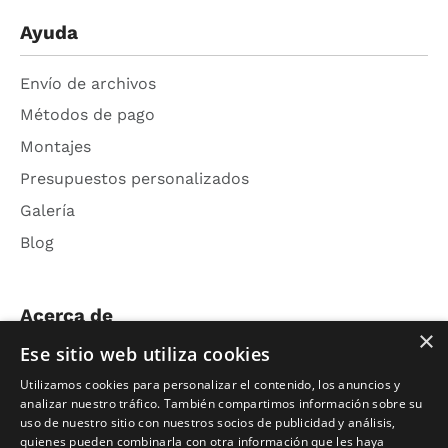
Ayuda
Envío de archivos
Métodos de pago
Montajes
Presupuestos personalizados
Galería
Blog
Acerca de
×
Ese sitio web utiliza cookies
Nosotros
Utilizamos cookies para personalizar el contenido, los anuncios y
Contacto
analizar nuestro tráfico. También compartimos información sobre su
uso de nuestro sitio con nuestros socios de publicidad y análisis,
Aviso Legal
quienes pueden combinarla con otra información que les haya