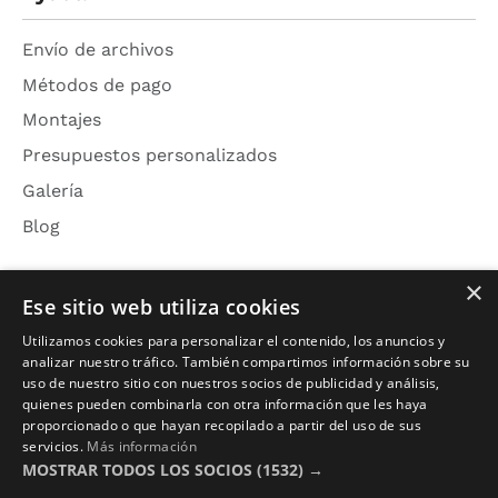
Envío de archivos
Métodos de pago
Montajes
Presupuestos personalizados
Galería
Blog
×
Ese sitio web utiliza cookies
Acerca de
Utilizamos cookies para personalizar el contenido, los anuncios y
analizar nuestro tráfico. También compartimos información sobre su
Nosotros
uso de nuestro sitio con nuestros socios de publicidad y análisis,
Contacto
quienes pueden combinarla con otra información que les haya
proporcionado o que hayan recopilado a partir del uso de sus
Aviso Legal
servicios.
Más información
Política de Privacidad
MOSTRAR TODOS LOS SOCIOS
(1532) →