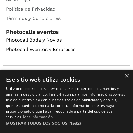
Política de Privacidad
Términos y Condiciones
Photocalls eventos
Photocall Boda y Novios
Photocall Eventos y Empresas
×
Copyright © 2016 – 2026 ZonaPlotter.com. All rights
Ese sitio web utiliza cookies
reserved.
Utilizamos cookies para personalizar el contenido, los anuncios y
analizar nuestro tráfico. También compartimos información sobre su
uso de nuestro sitio con nuestros socios de publicidad y análisis,
quienes pueden combinarla con otra información que les haya
proporcionado o que hayan recopilado a partir del uso de sus
servicios.
Más información
MOSTRAR TODOS LOS SOCIOS
(1532) →