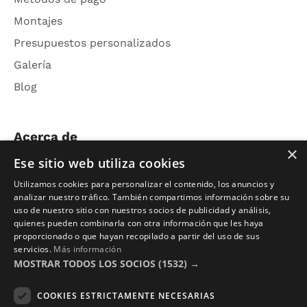
Montajes
Presupuestos personalizados
Galería
Blog
Acerca de
×
Ese sitio web utiliza cookies
Nosotros
Utilizamos cookies para personalizar el contenido, los anuncios y
Contacto
analizar nuestro tráfico. También compartimos información sobre su
uso de nuestro sitio con nuestros socios de publicidad y análisis,
Aviso Legal
quienes pueden combinarla con otra información que les haya
Política de Privacidad
proporcionado o que hayan recopilado a partir del uso de sus
servicios.
Más información
Términos y Condiciones
MOSTRAR TODOS LOS SOCIOS
(1532) →
Photocalls eventos
COOKIES ESTRICTAMENTE NECESARIAS