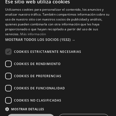
Ese sitio web utiliza cookies
Nosotros
Utilizamos cookies para personalizar el contenido, los anuncios y
Contacto
analizar nuestro tráfico. También compartimos información sobre su
uso de nuestro sitio con nuestros socios de publicidad y análisis,
Aviso Legal
quienes pueden combinarla con otra información que les haya
Política de Privacidad
proporcionado o que hayan recopilado a partir del uso de sus
servicios.
Más información
Términos y Condiciones
MOSTRAR TODOS LOS SOCIOS
(1532) →
Photocalls eventos
COOKIES ESTRICTAMENTE NECESARIAS
Photocall Boda y Novios
COOKIES DE RENDIMIENTO
Photocall Eventos y Empresas
COOKIES DE PREFERENCIAS
COOKIES DE FUNCIONALIDAD
Copyright © 2016 – 2026 ZonaPlotter.com. All rights
COOKIES NO CLASIFICADAS
reserved.
MOSTRAR DETALLES