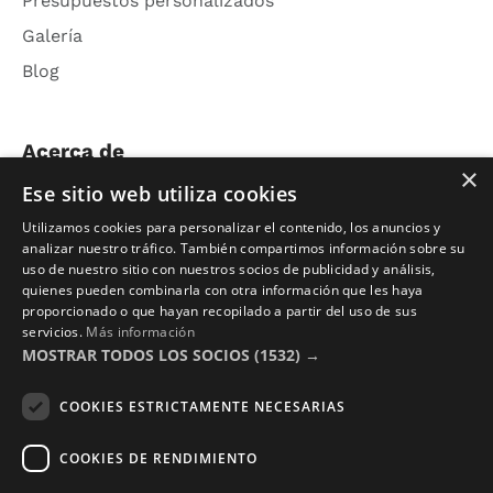
Presupuestos personalizados
Galería
Blog
Acerca de
×
Ese sitio web utiliza cookies
Nosotros
Utilizamos cookies para personalizar el contenido, los anuncios y
Contacto
analizar nuestro tráfico. También compartimos información sobre su
uso de nuestro sitio con nuestros socios de publicidad y análisis,
Aviso Legal
quienes pueden combinarla con otra información que les haya
Política de Privacidad
proporcionado o que hayan recopilado a partir del uso de sus
servicios.
Más información
Términos y Condiciones
MOSTRAR TODOS LOS SOCIOS
(1532) →
Photocalls eventos
COOKIES ESTRICTAMENTE NECESARIAS
Photocall Boda y Novios
COOKIES DE RENDIMIENTO
Photocall Eventos y Empresas