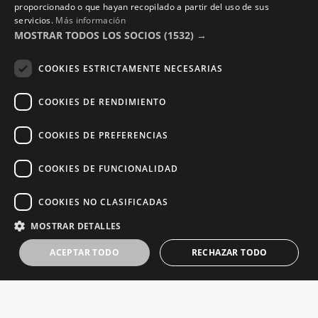
Política de Privacidad
proporcionado o que hayan recopilado a partir del uso de sus
servicios.
Más información
Términos y Condiciones
MOSTRAR TODOS LOS SOCIOS
(1532) →
Photocalls eventos
COOKIES ESTRICTAMENTE NECESARIAS
Photocall Boda y Novios
COOKIES DE RENDIMIENTO
Photocall Eventos y Empresas
COOKIES DE PREFERENCIAS
COOKIES DE FUNCIONALIDAD
Copyright © 2016 – 2026 ZonaPlotter.com. All rights
COOKIES NO CLASIFICADAS
reserved.
MOSTRAR DETALLES
ACEPTAR TODO
RECHAZAR TODO