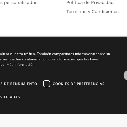
s personalizados
Política de Privacidad
Términos y Condiciones
analizar nuestro tráfico. También compartimos información sobre su
quienes pueden combinarla con otra información que les haya
ios.
Más información
ES DE RENDIMIENTO
COOKIES DE PREFERENCIAS
pyright © 2016 – 2026 ZonaPlotter.com. All rights reserv
SIFICADAS