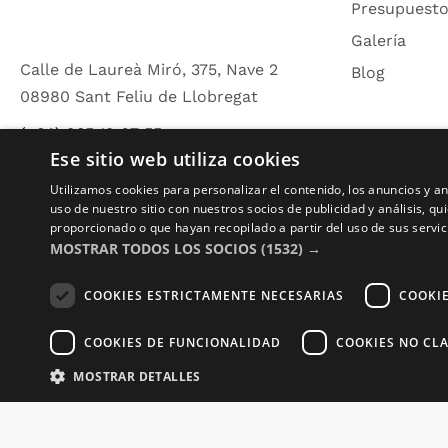
Presupuesto
Galería
Calle de Laureà Miró, 375, Nave 2
Blog
08980 Sant Feliu de Llobregat
(+34) 935 19 67 55
Ese sitio web utiliza cookies
info@zonaplotter.com
Utilizamos cookies para personalizar el contenido, los anuncios y 
uso de nuestro sitio con nuestros socios de publicidad y análisis, 
proporcionado o que hayan recopilado a partir del uso de sus servic
MOSTRAR TODOS LOS SOCIOS
(1532) →
COOKIES ESTRICTAMENTE NECESARIAS
COOKI
Co
COOKIES DE FUNCIONALIDAD
COOKIES NO CLA
MOSTRAR DETALLES