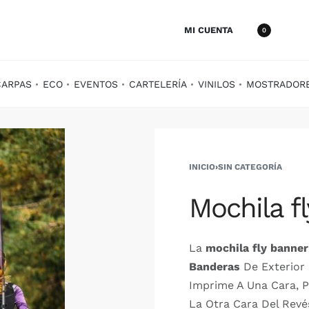
MI CUENTA
0
CARPAS
ECO
EVENTOS
CARTELERÍA
VINILOS
MOSTRADOR
INICIO
›
SIN CATEGORÍA
Mochila f
La
mochila fly banner
Banderas
De Exterior 
Imprime A Una Cara, P
La Otra Cara Del Revé